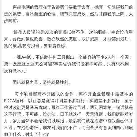
穿越电网的哲理在于告诉我们要敢于舍弃，抛弃一切阻碍我们前
进的累赘，自私自重的心理，细节决定成败，然后才能轻装上阵，大
步向前;
解救人质说的是99次的完美抵挡不住一次的瑕疵，生命没有重
来，要做到赢也欣喜，败亦欣然的态度，戒骄戒躁，才能笑到最后，
笑的最甜;要有担当，要有责任感。
一张A4纸，不借助任何工具撕出一个能容纳至少5人的一个圆，
第一反应就是这怎么可能?事实告诉我们没有不可能，只有想不到，
没有做不到;
团结就是力量，坚持就是胜利。
每个项目都离不开团队的合作，离不开企业管理中最基本的
PDCA循环，以往总是觉得计划差不多就行，实施差不多就行，至于
检讨改进更是马马虎虎，最终工作得过且过，遇到困难第一句话就是
这不行吧，不可能，没办法，日子就这样一天天流逝，我们蹉跎着岁
月，岁月当然不会给我们以厚报，最后我们就在抱怨中哀叹自己怀才
不遇，在抱怨老板，朋友对我们的不仁，而完全没有意识到自己到底
做了什么，付出了什么?