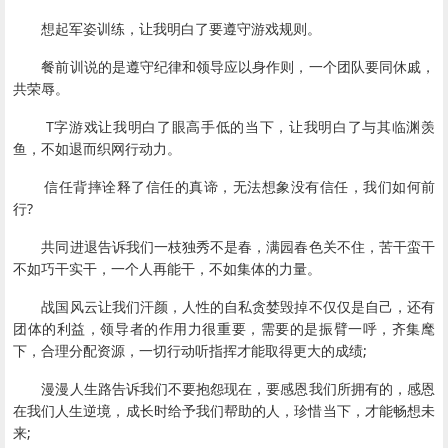
想起军姿训练，让我明白了要遵守游戏规则。
餐前训说的是遵守纪律和领导应以身作则，一个团队要同休戚，
共荣辱。
T字游戏让我明白了眼高手低的当下，让我明白了与其临渊羡
鱼，不如退而织网行动力。
信任背摔诠释了信任的真谛，无法想象没有信任，我们如何前
行?
共同进退告诉我们一枝独秀不是春，满园春色关不住，苦干蛮干
不如巧干实干，一个人再能干，不如集体的力量。
战国风云让我们汗颜，人性的自私贪婪毁掉不仅仅是自己，还有
团体的利益，领导者的作用力很重要，需要的是振臂一呼，齐集麾
下，合理分配资源，一切行动听指挥才能取得更大的成绩;
漫漫人生路告诉我们不要抱怨现在，要感恩我们所拥有的，感恩
在我们人生逆境，成长时给予我们帮助的人，珍惜当下，才能畅想未
来;