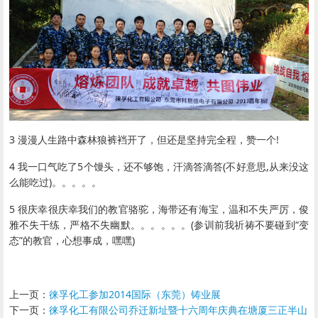
3 漫漫人生路中森林狼裤裆开了，但还是坚持完全程，赞一个!
4 我一口气吃了5个馒头，还不够饱，汗滴答滴答(不好意思,从来没这
么能吃过)。。。。。
5 很庆幸很庆幸我们的教官骆驼，海带还有海宝，温和不失严厉，俊
雅不失干练，严格不失幽默。。。。。。(参训前我祈祷不要碰到“变
态”的教官，心想事成，嘿嘿)
上一页：
徕孚化工参加2014国际（东莞）铸业展
下一页：
徕孚化工有限公司乔迁新址暨十六周年庆典在塘厦三正半山